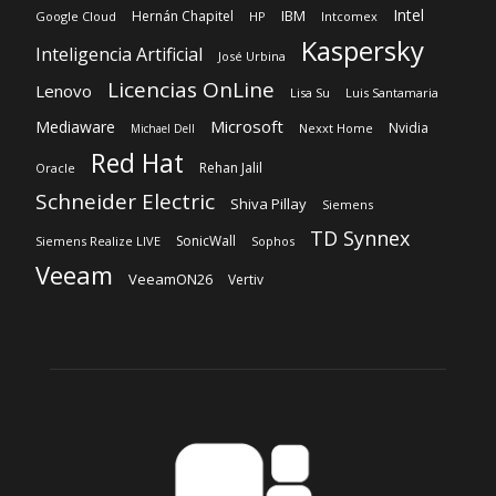
Intel
IBM
Hernán Chapitel
Google Cloud
HP
Intcomex
Kaspersky
Inteligencia Artificial
José Urbina
Licencias OnLine
Lenovo
Lisa Su
Luis Santamaria
Microsoft
Mediaware
Nvidia
Nexxt Home
Michael Dell
Red Hat
Rehan Jalil
Oracle
Schneider Electric
Shiva Pillay
Siemens
TD Synnex
SonicWall
Siemens Realize LIVE
Sophos
Veeam
VeeamON26
Vertiv