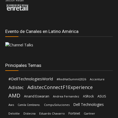
Sector Retail
Evento de Canales en Latino América
Principales Temas
#DellTechnologiesWorld
#RedHatSummit2026
Accenture
AdistecConnectF1Experience
Adistec
AMD
Anand Eswaran
ASUS
ASRock
Andrea Fernandez
Dell Technologies
Aws
CompuSoluciones
Camila Cembrano.
Fortinet
Deloitte
Distecna
Eduardo Chavarro
Gartner