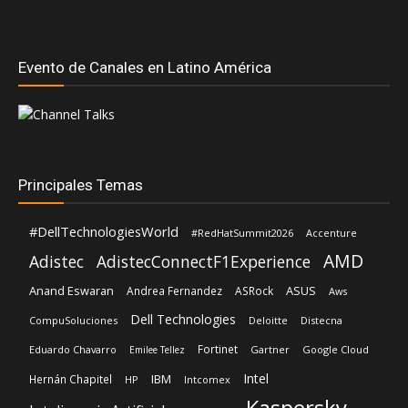
Evento de Canales en Latino América
Principales Temas
#DellTechnologiesWorld
#RedHatSummit2026
Accenture
AMD
Adistec
AdistecConnectF1Experience
Anand Eswaran
ASUS
Andrea Fernandez
ASRock
Aws
Dell Technologies
CompuSoluciones
Deloitte
Distecna
Fortinet
Eduardo Chavarro
Gartner
Google Cloud
Emilee Tellez
Intel
IBM
Hernán Chapitel
HP
Intcomex
Kaspersky