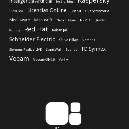
Inteligencia Artificial
José Urbina
Licencias OnLine
Lenovo
Lisa Su
Luis Santamaria
Microsoft
Mediaware
Nvidia
Nexxt Home
Oracle
Red Hat
Rehan Jalil
Primus
Schneider Electric
Shiva Pillay
Siemens
TD Synnex
SonicWall
Siemens Realize LIVE
Sophos
Veeam
VeeamON26
Vertiv