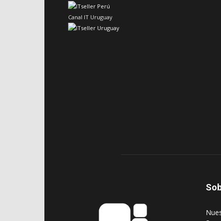
Canal IT Uruguay
Sob
‎Nue