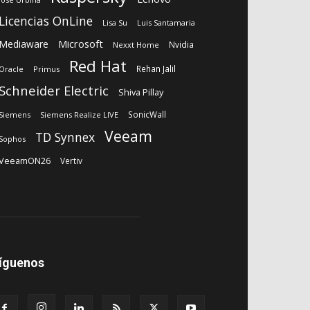
Licencias OnLine
Lisa Su
Luis Santamaria
Microsoft
Mediaware
Nvidia
Nexxt Home
Red Hat
Rehan Jalil
Oracle
Primus
Schneider Electric
Shiva Pillay
SonicWall
Siemens
Siemens Realize LIVE
Veeam
TD Synnex
Sophos
VeeamON26
Vertiv
íguenos