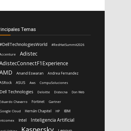
rincipales Temas
#DellTechnologiesWorld
#RedHatSummit2026
Adistec
Accenture
AdistecConnectF1Experience
AMD
Anand Eswaran
Andrea Fernandez
ASUS
ASRock
Aws
CompuSoluciones
Dell Technologies
Deloitte
Distecna
Don Web
Fortinet
Eduardo Chavarro
Gartner
IBM
Hernán Chapitel
Google Cloud
HP
Inteligencia Artificial
Intel
Intcomex
Kaspersky
Lenovo
José Urbina