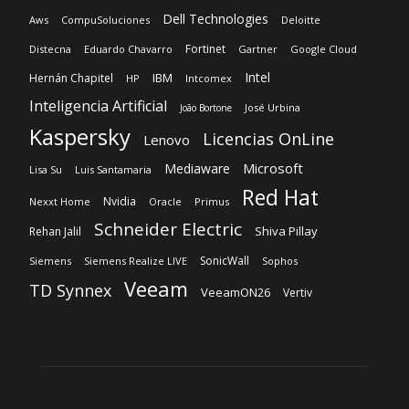
Dell Technologies
Aws
CompuSoluciones
Deloitte
Fortinet
Distecna
Eduardo Chavarro
Gartner
Google Cloud
Intel
IBM
Hernán Chapitel
HP
Intcomex
Inteligencia Artificial
José Urbina
João Bortone
Kaspersky
Licencias OnLine
Lenovo
Microsoft
Mediaware
Lisa Su
Luis Santamaria
Red Hat
Nvidia
Nexxt Home
Oracle
Primus
Schneider Electric
Shiva Pillay
Rehan Jalil
SonicWall
Siemens
Siemens Realize LIVE
Sophos
Veeam
TD Synnex
VeeamON26
Vertiv