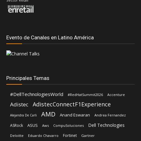
Principales Temas
#DellTechnologiesWorld
#RedHatSummit2026
Accenture
AdistecConnectF1Experience
Adistec
AMD
Anand Eswaran
Andrea Fernandez
Alejandra De Carli
Dell Technologies
ASUS
ASRock
Aws
CompuSoluciones
Fortinet
Deloitte
Eduardo Chavarro
Gartner
Intel
IBM
Hernán Chapitel
HP
Intcomex
Hitachi Vantara
Kaspersky
Inteligencia Artificial
José Urbina
Licencias OnLine
Lenovo
Lisa Su
Leading Case
Microsoft
Mediaware
Luis Santamaria
Nexxt Home