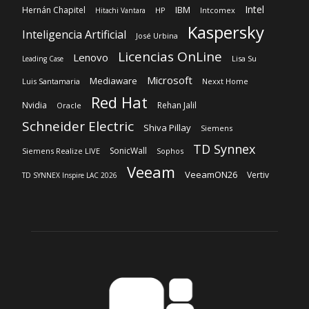
Red Hat
Nvidia
Rehan Jalil
Oracle
Schneider Electric
Shiva Pillay
Siemens
TD Synnex
SonicWall
Siemens Realize LIVE
Sophos
Veeam
VeeamON26
Vertiv
TD SYNNEX Inspire LAC 2026