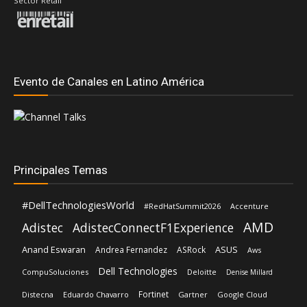
Sector Retail
Evento de Canales en Latino América
Principales Temas
#DellTechnologiesWorld
#RedHatSummit2026
Accenture
AMD
Adistec
AdistecConnectF1Experience
Anand Eswaran
ASUS
Andrea Fernandez
ASRock
Aws
Dell Technologies
CompuSoluciones
Deloitte
Denise Millard
Fortinet
Distecna
Eduardo Chavarro
Gartner
Google Cloud