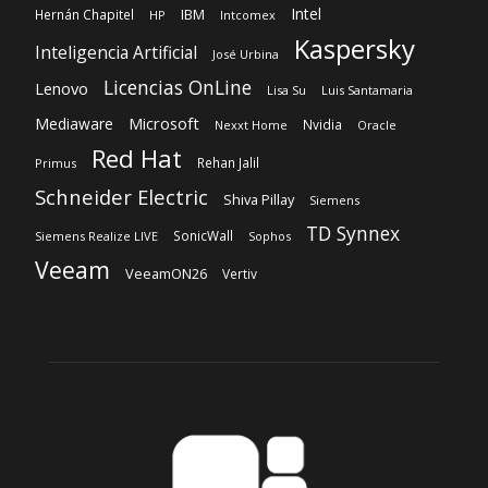
Intel
IBM
Hernán Chapitel
HP
Intcomex
Kaspersky
Inteligencia Artificial
José Urbina
Licencias OnLine
Lenovo
Lisa Su
Luis Santamaria
Microsoft
Mediaware
Nvidia
Nexxt Home
Oracle
Red Hat
Rehan Jalil
Primus
Schneider Electric
Shiva Pillay
Siemens
TD Synnex
SonicWall
Siemens Realize LIVE
Sophos
Veeam
VeeamON26
Vertiv