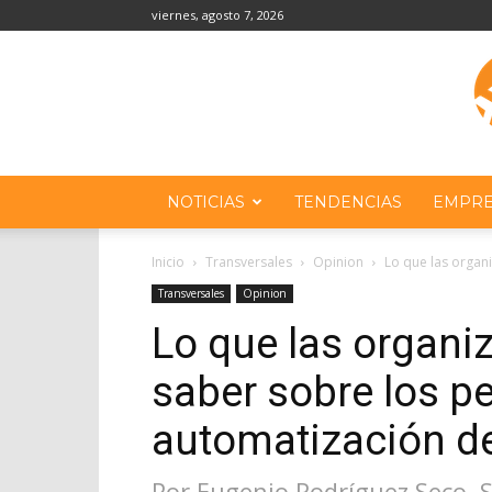
viernes, agosto 7, 2026
NOTICIAS
TENDENCIAS
EMPRE
Inicio
Transversales
Opinion
Lo que las organi
Transversales
Opinion
Lo que las organi
saber sobre los pe
automatización de
Por Eugenio Rodríguez Seco, S