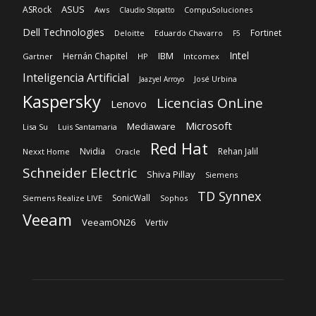
ASUS
ASRock
Aws
CompuSoluciones
Claudio Stopatto
Dell Technologies
Fortinet
Deloitte
Eduardo Chavarro
F5
Intel
IBM
Hernán Chapitel
Gartner
HP
Intcomex
Inteligencia Artificial
José Urbina
Jaazyel Arroyo
Kaspersky
Licencias OnLine
Lenovo
Microsoft
Mediaware
Lisa Su
Luis Santamaria
Red Hat
Nvidia
Rehan Jalil
Nexxt Home
Oracle
Schneider Electric
Shiva Pillay
Siemens
TD Synnex
SonicWall
Siemens Realize LIVE
Sophos
Veeam
VeeamON26
Vertiv