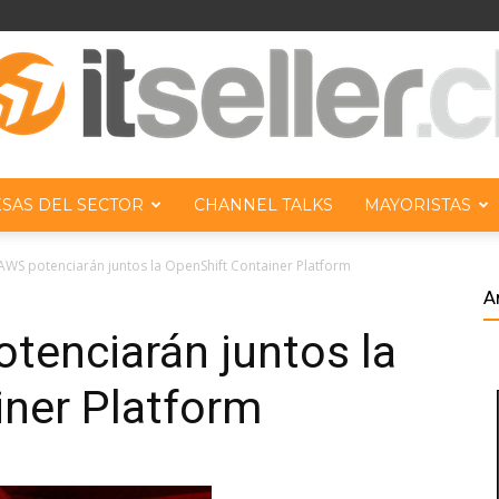
SAS DEL SECTOR
CHANNEL TALKS
MAYORISTAS
ITseller
AWS potenciarán juntos la OpenShift Container Platform
A
tenciarán juntos la
iner Platform
Chile