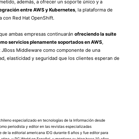
tido, además, a ofrecer un soporte único y a
egración entre AWS y Kubernetes
, la plataforma de
a con Red Hat OpenShift.
 que ambas empresas continuarán
ofreciendo la suite
omo servicios plenamente soportados en AWS
,
Hat JBoss Middleware como componente de una
ad, elasticidad y seguridad que los clientes esperan de
chileno especializado en tecnologías de la Información desde
mo periodista y editor en las revistas especializadas
de la editorial americana IDG durante 6 años y fue editor para
atina, y PC World en Español, y mantiene su blog hace 10 años