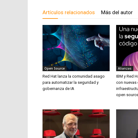
Artículos relacionados
Más del autor
Open Source
Alianzas
Red Hat lanza la comunidad asago
IBM y Red H
para automatizar la seguridad y
con nuevas o
gobernanza de IA
infraestruct
open source 