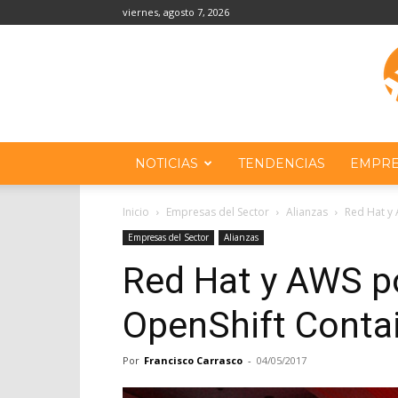
viernes, agosto 7, 2026
NOTICIAS
TENDENCIAS
EMPRE
Inicio
Empresas del Sector
Alianzas
Red Hat y 
Empresas del Sector
Alianzas
Red Hat y AWS po
OpenShift Conta
Por
Francisco Carrasco
-
04/05/2017