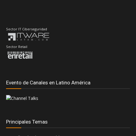
Sector Retail
Evento de Canales en Latino América
Principales Temas
#DellTechnologiesWorld
#RedHatSummit2026
Accenture
AMD
Adistec
AdistecConnectF1Experience
Anand Eswaran
ASUS
Andrea Fernandez
ASRock
Aws
Dell Technologies
CompuSoluciones
Deloitte
Distecna