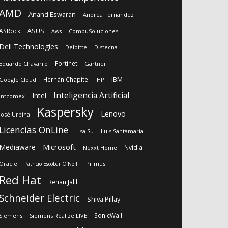
AMD
Anand Eswaran
Andrea Fernandez
ASUS
ASRock
Aws
CompuSoluciones
Dell Technologies
Deloitte
Distecna
Fortinet
Eduardo Chavarro
Gartner
IBM
Hernán Chapitel
Google Cloud
HP
Inteligencia Artificial
Intel
Intcomex
Kaspersky
Lenovo
José Urbina
Licencias OnLine
Lisa Su
Luis Santamaria
Microsoft
Mediaware
Nvidia
Nexxt Home
Oracle
Primus
Patricio Escobar O’Neill
Red Hat
Rehan Jalil
Schneider Electric
Shiva Pillay
SonicWall
Siemens
Siemens Realize LIVE