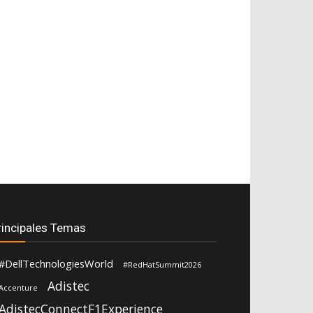
rincipales Temas
#DellTechnologiesWorld
#RedHatSummit2026
Adistec
Accenture
AdistecConnectF1Experience