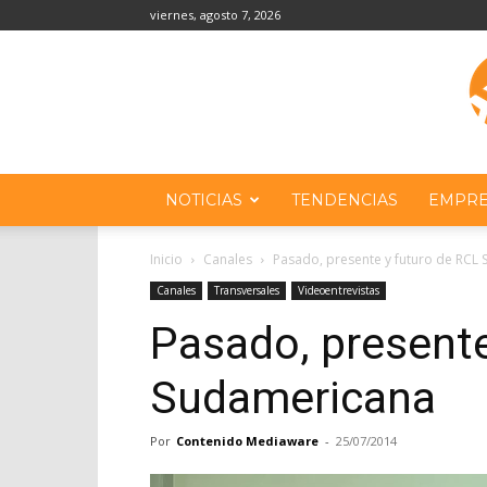
viernes, agosto 7, 2026
NOTICIAS
TENDENCIAS
EMPRE
Inicio
Canales
Pasado, presente y futuro de RCL
Canales
Transversales
Videoentrevistas
Pasado, presente
Sudamericana
Por
Contenido Mediaware
-
25/07/2014