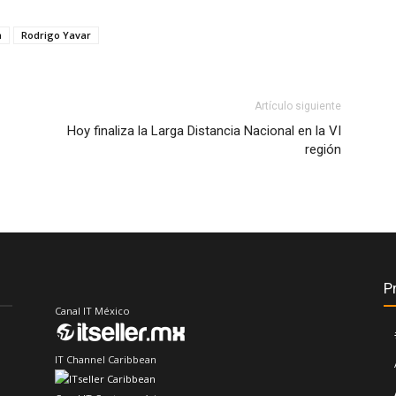
a
Rodrigo Yavar
Artículo siguiente
Hoy finaliza la Larga Distancia Nacional en la VI
región
P
Canal IT México
IT Channel Caribbean