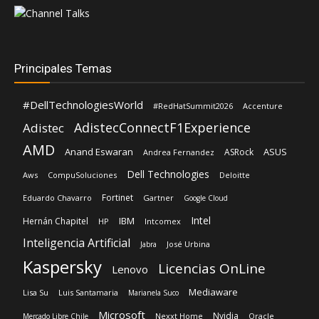
Principales Temas
#DellTechnologiesWorld
#RedHatSummit2026
Accenture
AdistecConnectF1Experience
Adistec
AMD
Anand Eswaran
ASUS
ASRock
Andrea Fernandez
Dell Technologies
Aws
CompuSoluciones
Deloitte
Fortinet
Eduardo Chavarro
Gartner
Google Cloud
Intel
IBM
Hernán Chapitel
HP
Intcomex
Inteligencia Artificial
José Urbina
Jabra
Kaspersky
Licencias OnLine
Lenovo
Mediaware
Lisa Su
Luis Santamaria
Marianela Suco
Microsoft
Nvidia
Nexxt Home
Oracle
Mercado Libre Chile