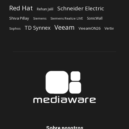
Red Hat
Schneider Electric
Rehan Jalil
Shiva Pillay
SonicWall
Siemens
Siemens Realize LIVE
Veeam
TD Synnex
VeeamON26
Vertiv
Sophos
Sobre nosotros