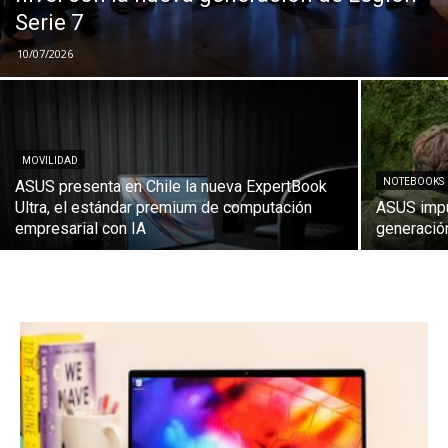
Serie 7
10/07/2026
MOVILIDAD
NOTEBOOKS
ASUS presenta en Chile la nueva ExpertBook
Ultra, el estándar premium de computación
ASUS impu
empresarial con IA
generació