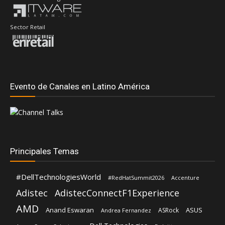
Evento de Canales en Latino América
Principales Temas
#DellTechnologiesWorld
#RedHatSummit2026
Accenture
Adistec
AdistecConnectF1Experience
AMD
Anand Eswaran
ASUS
ASRock
Andrea Fernandez
Dell Technologies
Aws
CompuSoluciones
Deloitte
Fortinet
Distecna
Eduardo Chavarro
Gartner
Google Cloud
Intel
IBM
Hernán Chapitel
HP
Intcomex
Kaspersky
Inteligencia Artificial
José Urbina