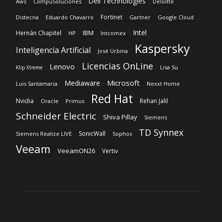
Licencias OnLine
Lenovo
Lisa Su
Klip Xtreme
Microsoft
Mediaware
Luis Santamaria
Nexxt Home
Red Hat
Nvidia
Rehan Jalil
Oracle
Primus
Schneider Electric
Shiva Pillay
Siemens
TD Synnex
SonicWall
Siemens Realize LIVE
Sophos
Veeam
VeeamON26
Vertiv