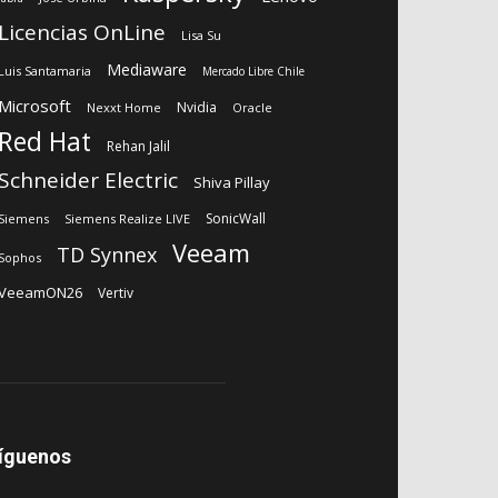
Licencias OnLine
Lisa Su
Mediaware
Luis Santamaria
Mercado Libre Chile
Microsoft
Nvidia
Nexxt Home
Oracle
Red Hat
Rehan Jalil
Schneider Electric
Shiva Pillay
SonicWall
Siemens
Siemens Realize LIVE
Veeam
TD Synnex
Sophos
VeeamON26
Vertiv
íguenos