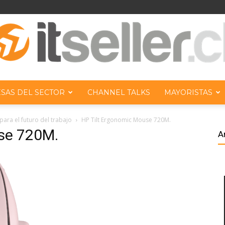
SAS DEL SECTOR
CHANNEL TALKS
MAYORISTAS
ITseller
ara el futuro del trabajo
HP Tilt Ergonomic Mouse 720M.
se 720M.
A
Chile