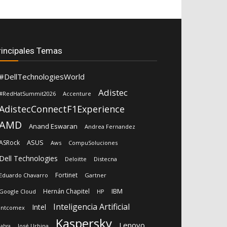
rincipales Temas
#DellTechnologiesWorld
Adistec
#RedHatSummit2026
Accenture
AdistecConnectF1Experience
AMD
Anand Eswaran
Andrea Fernandez
ASUS
ASRock
Aws
CompuSoluciones
Dell Technologies
Deloitte
Distecna
Fortinet
Eduardo Chavarro
Gartner
IBM
Hernán Chapitel
Google Cloud
HP
Inteligencia Artificial
Intel
Intcomex
Kaspersky
Lenovo
José Urbina
Jabra