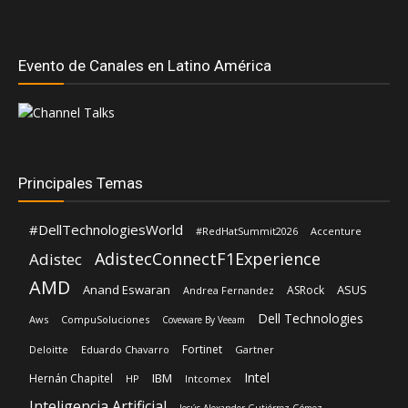
Evento de Canales en Latino América
Principales Temas
#DellTechnologiesWorld
#RedHatSummit2026
Accenture
AdistecConnectF1Experience
Adistec
AMD
Anand Eswaran
ASUS
ASRock
Andrea Fernandez
Dell Technologies
Aws
CompuSoluciones
Coveware By Veeam
Fortinet
Deloitte
Eduardo Chavarro
Gartner
Intel
IBM
Hernán Chapitel
HP
Intcomex
Inteligencia Artificial