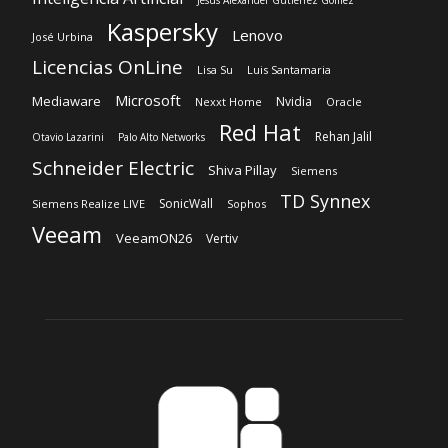
Jesús Alexander Gutiérrez Gómez
Kaspersky
Lenovo
José Urbina
Licencias OnLine
Lisa Su
Luis Santamaria
Microsoft
Mediaware
Nvidia
Nexxt Home
Oracle
Red Hat
Rehan Jalil
Otavio Lazarini
Palo Alto Networks
Schneider Electric
Shiva Pillay
Siemens
TD Synnex
SonicWall
Siemens Realize LIVE
Sophos
Veeam
VeeamON26
Vertiv