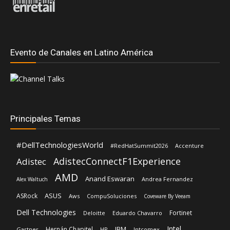
Evento de Canales en Latino América
Principales Temas
#DellTechnologiesWorld
#RedHatSummit2026
Accenture
AdistecConnectF1Experience
Adistec
AMD
Anand Eswaran
Andrea Fernandez
Alex Waltuch
ASUS
ASRock
Aws
CompuSoluciones
Coveware By Veeam
Dell Technologies
Fortinet
Deloitte
Eduardo Chavarro
Intel
IBM
Hernán Chapitel
Gartner
HP
Intcomex