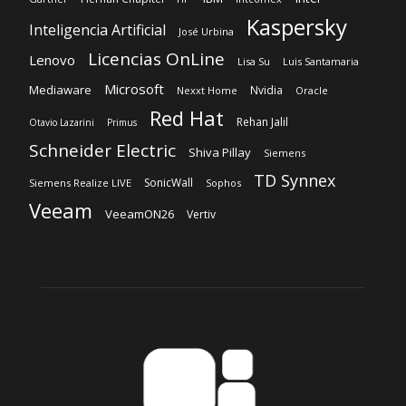
Kaspersky
Inteligencia Artificial
José Urbina
Licencias OnLine
Lenovo
Lisa Su
Luis Santamaria
Microsoft
Mediaware
Nvidia
Nexxt Home
Oracle
Red Hat
Rehan Jalil
Otavio Lazarini
Primus
Schneider Electric
Shiva Pillay
Siemens
TD Synnex
SonicWall
Siemens Realize LIVE
Sophos
Veeam
VeeamON26
Vertiv