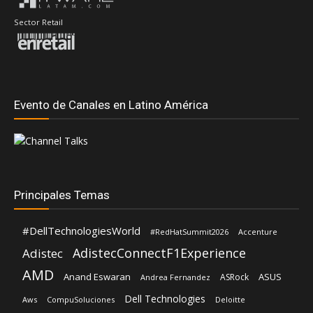
Sector Retail
Evento de Canales en Latino América
Principales Temas
#DellTechnologiesWorld
#RedHatSummit2026
Accenture
AdistecConnectF1Experience
Adistec
AMD
Anand Eswaran
ASUS
ASRock
Andrea Fernandez
Dell Technologies
Aws
CompuSoluciones
Deloitte