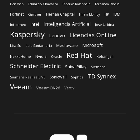
Eduardo Chavarro
Don Web
Federico Rosenhain
Fernando Pascual
IBM
Fortinet
Hernán Chapitel
Gartner
HP
Hiram Monroy
Inteligencia Artificial
Intel
Intcomex
José Urbina
Kaspersky
Licencias OnLine
Lenovo
Microsoft
Mediaware
Lisa Su
Luis Santamaria
Red Hat
Nvidia
Rehan Jalil
Nexxt Home
Oracle
Schneider Electric
Shiva Pillay
Siemens
TD Synnex
SonicWall
Siemens Realize LIVE
Sophos
Veeam
VeeamON26
Vertiv