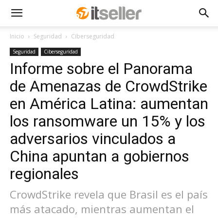
Inicio
Seguridad
Ciberseguridad
Seguridad
Ciberseguridad
Informe sobre el Panorama
de Amenazas de CrowdStrike
en América Latina: aumentan
los ransomware un 15% y los
adversarios vinculados a
China apuntan a gobiernos
regionales
CrowdStrike revela que Brasil es el país
más atacado, mientras aumentan el