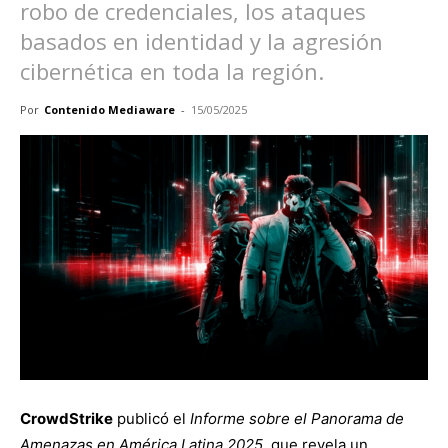
robo de credenciales, los ataques
basados en identidad y la agresión
cibernética en toda la región.
Por
Contenido Mediaware
-
15/05/2025
CrowdStrike
publicó el
Informe sobre el Panorama de
Amenazas en América Latina 2025
, que revela un