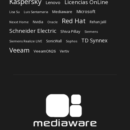
Kaspersky
Licencias OnLine
Lenovo
Microsoft
Mediaware
Lisa Su
Luis Santamaria
Red Hat
Nvidia
Rehan Jalil
Nexxt Home
Oracle
Schneider Electric
Shiva Pillay
Siemens
TD Synnex
SonicWall
Siemens Realize LIVE
Sophos
Veeam
VeeamON26
Vertiv