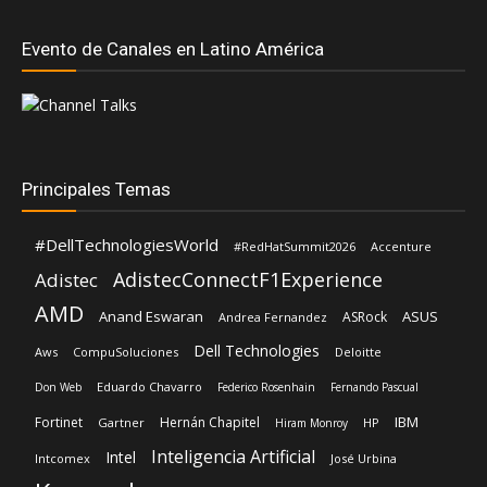
Evento de Canales en Latino América
Principales Temas
#DellTechnologiesWorld
#RedHatSummit2026
Accenture
AdistecConnectF1Experience
Adistec
AMD
Anand Eswaran
ASUS
ASRock
Andrea Fernandez
Dell Technologies
Aws
CompuSoluciones
Deloitte
Eduardo Chavarro
Don Web
Federico Rosenhain
Fernando Pascual
IBM
Fortinet
Hernán Chapitel
Gartner
HP
Hiram Monroy
Inteligencia Artificial
Intel
Intcomex
José Urbina